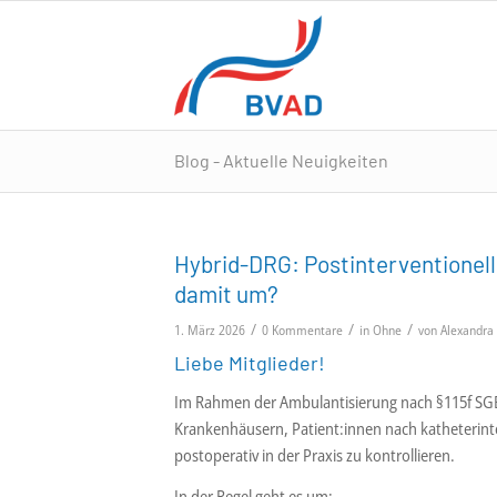
Blog - Aktuelle Neuigkeiten
Hybrid-DRG: Postinterventionell
damit um?
/
/
/
1. März 2026
0 Kommentare
in
Ohne
von
Alexandra
Liebe Mitglieder!
Im Rahmen der Ambulantisierung nach §115f SG
Krankenhäusern, Patient:innen nach katheterint
postoperativ in der Praxis zu kontrollieren.
In der Regel geht es um: