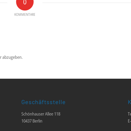
0
KOMMENTARE
r abzugeben.
Geschäftsstelle
K
Schönhauser Allee 118
T
10437 Berlin
E