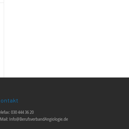
ontakt
elefax: 030 444 36 20
-Mail: Info@BerufsverbandAngiologie.de