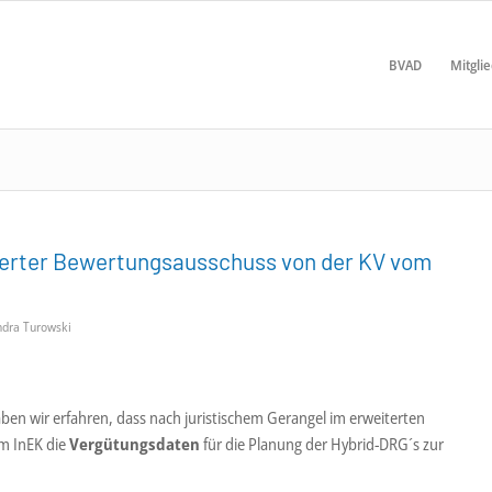
BVAD
Mitgli
iterter Bewertungsausschuss von der KV vom
ndra Turowski
en wir erfahren, dass nach juristischem Gerangel im erweiterten
m InEK die
Vergütungsdaten
für die Planung der Hybrid-DRG´s zur