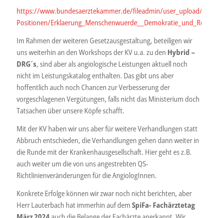
https://www.bundesaerztekammer.de/fileadmin/user_upload/BAEK
Positionen/Erklaerung_Menschenwuerde__Demokratie_und_Rechtss
Im Rahmen der weiteren Gesetzausgestaltung, beteiligen wir
uns weiterhin an den Workshops der KV u.a. zu den
Hybrid –
DRG´s
, sind aber als angiologische Leistungen aktuell noch
nicht im Leistungskatalog enthalten. Das gibt uns aber
hoffentlich auch noch Chancen zur Verbesserung der
vorgeschlagenen Vergütungen, falls nicht das Ministerium doch
Tatsachen über unsere Köpfe schafft.
Mit der KV haben wir uns aber für weitere Verhandlungen statt
Abbruch entschieden, die Verhandlungen gehen dann weiter in
die Runde mit der Krankenhausgesellschaft. Hier geht es z.B.
auch weiter um die von uns angestrebten QS-
Richtlinienveränderungen für die AngiologInnen.
Konkrete Erfolge können wir zwar noch nicht berichten, aber
Herr Lauterbach hat immerhin auf dem
SpiFa- Fachärztetag
März 2024
auch die Belange der Fachärzte anerkannt. Wir