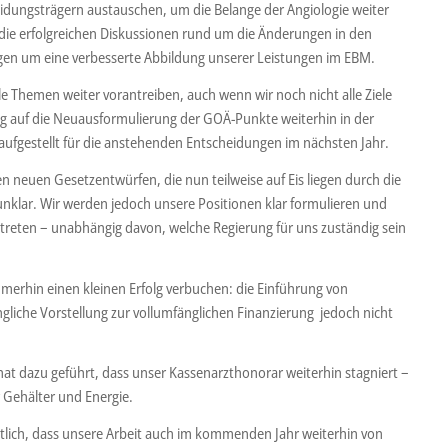
dungsträgern austauschen, um die Belange der Angiologie weiter
ie erfolgreichen Diskussionen rund um die Änderungen in den
gen um eine verbesserte Abbildung unserer Leistungen im EBM.
e Themen weiter vorantreiben, auch wenn wir noch nicht alle Ziele
zug auf die Neuausformulierung der GOÄ-Punkte weiterhin in der
 aufgestellt für die anstehenden Entscheidungen im nächsten Jahr.
n neuen Gesetzentwürfen, die nun teilweise auf Eis liegen durch die
unklar. Wir werden jedoch unsere Positionen klar formulieren und
intreten – unabhängig davon, welche Regierung für uns zuständig sein
merhin einen kleinen Erfolg verbuchen: die Einführung von
liche Vorstellung zur vollumfänglichen Finanzierung jedoch nicht
at dazu geführt, dass unser Kassenarzthonorar weiterhin stagniert –
 Gehälter und Energie.
htlich, dass unsere Arbeit auch im kommenden Jahr weiterhin von