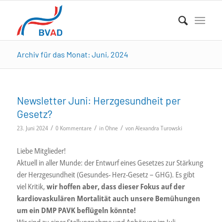
Archiv für das Monat: Juni, 2024
Newsletter Juni: Herzgesundheit per
Gesetz?
/
/
/
23. Juni 2024
0 Kommentare
in
Ohne
von
Alexandra Turowski
Liebe Mitglieder!
Aktuell in aller Munde: der Entwurf eines Gesetzes zur Stärkung
der Herzgesundheit (Gesundes- Herz-Gesetz – GHG). Es gibt
viel Kritik,
wir hoffen aber, dass dieser Fokus auf der
kardiovaskulären Mortalität auch unsere Bemühungen
um ein DMP PAVK beflügeln könnte!
Wir sind zu einer Stellungnahme und Anhörung im Juli