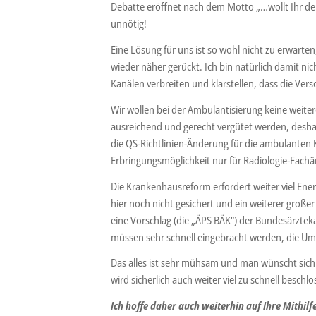
Debatte eröffnet nach dem Motto „…wollt Ihr den
unnötig!
Eine Lösung für uns ist so wohl nicht zu erwarte
wieder näher gerückt. Ich bin natürlich damit ni
Kanälen verbreiten und klarstellen, dass die Vers
Wir wollen bei der Ambulantisierung keine weite
ausreichend und gerecht vergütet werden, desha
die QS-Richtlinien-Änderung für die ambulanten K
Erbringungsmöglichkeit nur für Radiologie-Fachä
Die Krankenhausreform erfordert weiter viel Ene
hier noch nicht gesichert und ein weiterer große
eine Vorschlag (die „ÄPS BÄK“) der Bundesärztek
müssen sehr schnell eingebracht werden, die Um
Das alles ist sehr mühsam und man wünscht sich
wird sicherlich auch weiter viel zu schnell besc
Ich hoffe daher auch weiterhin auf Ihre Mithilf