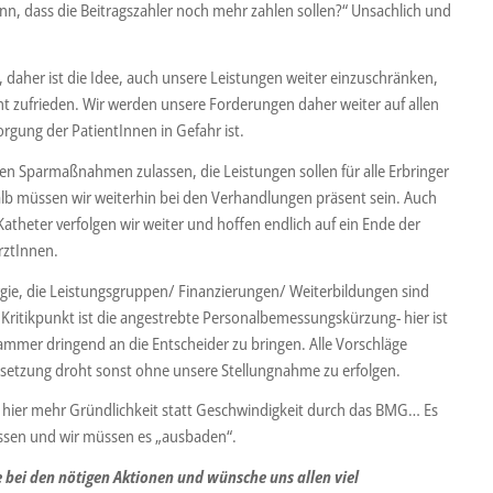
n, dass die Beitragszahler noch mehr zahlen sollen?“ Unsachlich und
n, daher ist die Idee, auch unsere Leistungen weiter einzuschränken,
cht zufrieden. Wir werden unsere Forderungen daher weiter auf allen
orgung der PatientInnen in Gefahr ist.
ren Sparmaßnahmen zulassen, die Leistungen sollen für alle Erbringer
lb müssen wir weiterhin bei den Verhandlungen präsent sein. Auch
atheter verfolgen wir weiter und hoffen endlich auf ein Ende der
rztInnen.
rgie, die Leistungsgruppen/ Finanzierungen/ Weiterbildungen sind
r Kritikpunkt ist die angestrebte Personalbemessungskürzung- hier ist
ammer dringend an die Entscheider zu bringen. Alle Vorschläge
setzung droht sonst ohne unsere Stellungnahme zu erfolgen.
 hier mehr Gründlichkeit statt Geschwindigkeit durch das BMG… Es
hlossen und wir müssen es „ausbaden“.
e bei den nötigen Aktionen und wünsche uns allen viel