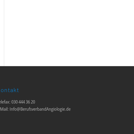
ontakt
elefax: 030 444 36 20
-Mail: Info@BerufsverbandAngiologie.de