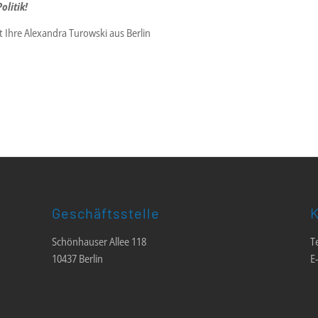
olitik!
Ihre Alexandra Turowski aus Berlin
Geschäftsstelle
K
Schönhauser Allee 118
T
10437 Berlin
E